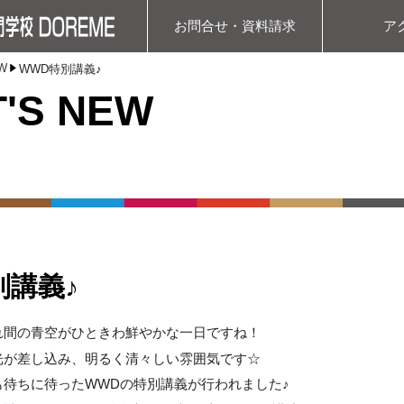
お問合せ・資料請求
ア
W
WWD特別講義♪
'S NEW
別講義♪
れ間の青空がひときわ鮮やかな一日ですね！
光が差し込み、明るく清々しい雰囲気です☆
も待ちに待ったWWDの特別講義が行われました♪