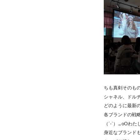
ちも真剣そのも
シャネル、ドル
どのように最新
各ブランドの戦
（´-`）.｡o
身近なブランド