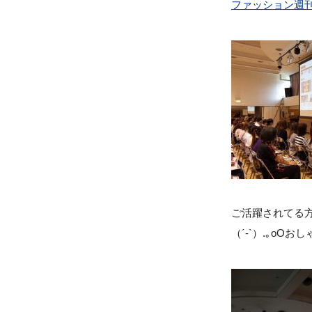
ファッション週
ご活躍されてる
（´-`）.｡o