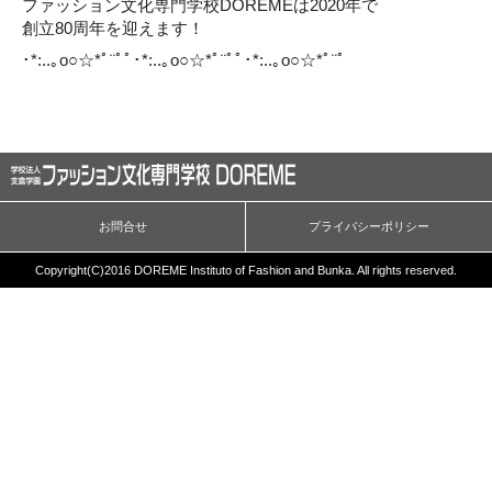
ファッション文化専門学校DOREMEは2020年で
創立80周年を迎えます！
･*:..｡o○☆*ﾟ¨ﾟﾟ･*:..｡o○☆*ﾟ¨ﾟﾟ･*:..｡o○☆*ﾟ¨ﾟ
お問合せ
プライバシーポリシー
Copyright(C)2016 DOREME Instituto of
Fashion and Bunka. All rights reserved.