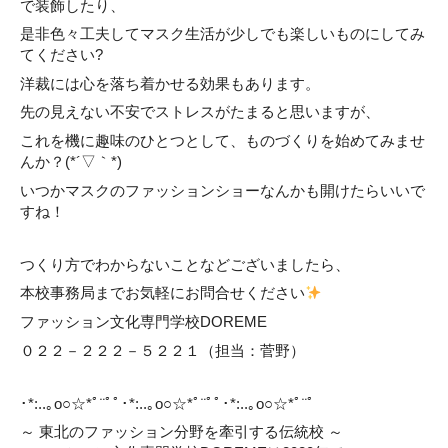
で装飾したり、
是非色々工夫してマスク生活が少しでも楽しいものにしてみ
てください?
洋裁には心を落ち着かせる効果もあります。
先の見えない不安でストレスがたまると思いますが、
これを機に趣味のひとつとして、ものづくりを始めてみませ
んか？(*´▽｀*)
いつかマスクのファッションショーなんかも開けたらいいで
すね！
つくり方でわからないことなどございましたら、
本校事務局までお気軽にお問合せください
ファッション文化専門学校DOREME
０２２－２２２－５２２１（担当：菅野）
･*:..｡o○☆*ﾟ¨ﾟﾟ･*:..｡o○☆*ﾟ¨ﾟﾟ･*:..｡o○☆*ﾟ¨ﾟ
～ 東北のファッション分野を牽引する伝統校 ～