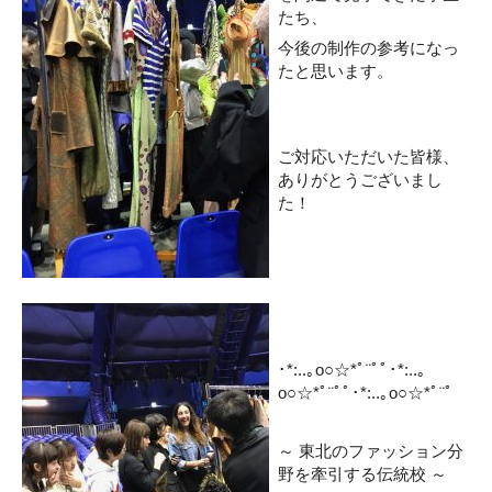
たち、
今後の制作の参考になっ
たと思います。
ご対応いただいた皆様、
ありがとうございまし
た！
･*:..｡o○☆*ﾟ¨ﾟﾟ･*:..｡
o○☆*ﾟ¨ﾟﾟ･*:..｡o○☆*ﾟ¨ﾟ
～ 東北のファッション分
野を牽引する伝統校 ～