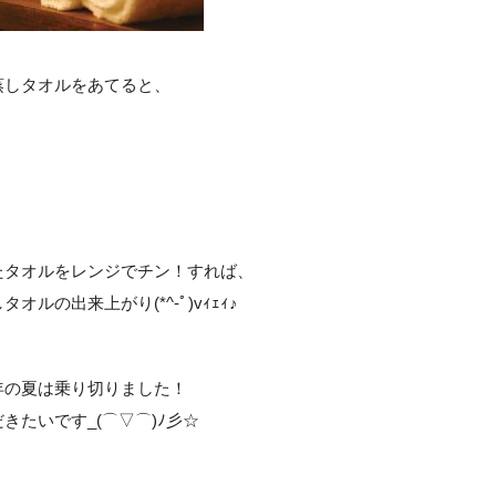
蒸しタオルをあてると、
、
たタオルをレンジでチン！すれば、
オルの出来上がり(*^-ﾟ)vｨｪｨ♪
年の夏は乗り切りました！
きたいです_(⌒▽⌒)ﾉ彡☆