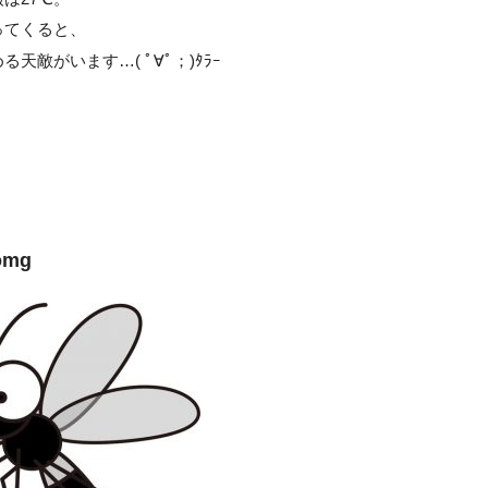
ってくると、
天敵がいます…( ﾟ∀ﾟ；)ﾀﾗｰ
、
omg