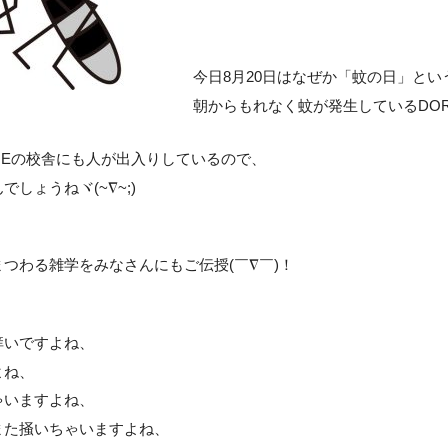
今日8月20日はなぜか「蚊の日」とい
朝からもれなく蚊が発生しているDOR
MEの校舎にも人が出入りしているので、
しょうねヾ(~∇~;)
つわる雑学をみなさんにもご伝授(￣∇￣)！
痒いですよね、
よね、
ゃいますよね、
また掻いちゃいますよね、