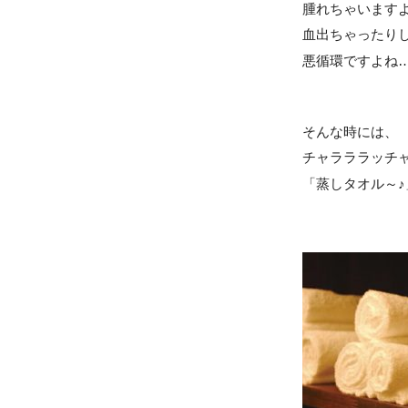
腫れちゃいます
血出ちゃったり
悪循環ですよね…( p
そんな時には、
チャラララッチャ
「蒸しタオル～♪