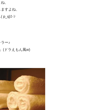
よね、
しますよね、
_q)ｴ-ﾝ
ラー♪
」(ドラえもん風w)