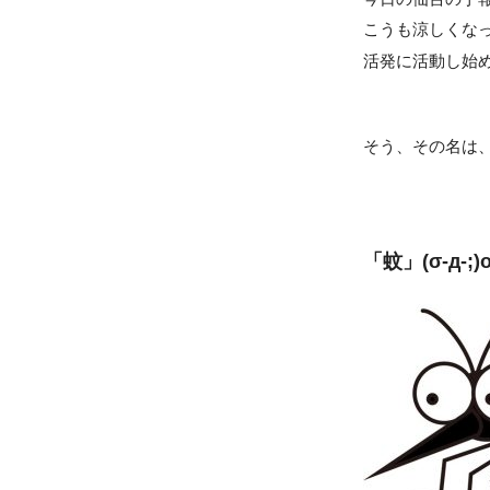
こうも涼しくな
活発に活動し始める
そう、その名は
「蚊」(σ-д-;)