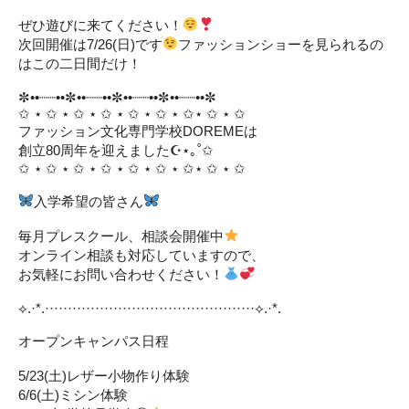
ぜひ遊びに来てください！
次回開催は7/26(日)です
ファッションショーを見られるの
はこの二日間だけ！
✼••┈┈••✼••┈┈••✼••┈┈••✼••┈┈••✼
✩ ⋆ ✩ ⋆ ✩ ⋆ ✩ ⋆ ✩ ⋆ ✩ ⋆ ✩⋆ ✩ ⋆ ✩
ファッション文化専門学校DOREMEは
創立80周年を迎えました☪︎⋆｡˚✩
✩ ⋆ ✩ ⋆ ✩ ⋆ ✩ ⋆ ✩ ⋆ ✩ ⋆ ✩⋆ ✩ ⋆ ✩
入学希望の皆さん
毎月プレスクール、相談会開催中
オンライン相談も対応していますので、
お気軽にお問い合わせください！
⟡.·*.··············································⟡.·*.
オープンキャンパス日程
5/23(土)レザー小物作り体験
6/6(土)ミシン体験