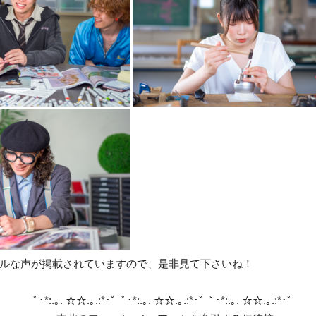
ルな声が掲載されていますので、是非見て下さいね！
ﾟ･*:.｡. ☆☆.｡.:*･゜ﾟ･*:.｡. ☆☆.｡.:*･゜ﾟ･*:.｡. ☆☆.｡.:*･゜