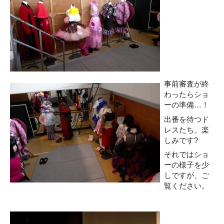
事前審査が終
わったらショ
ーの準備…！
出番を待つド
レスたち。楽
しみです?
それではショ
ーの様子を少
しですが、ご
覧ください。