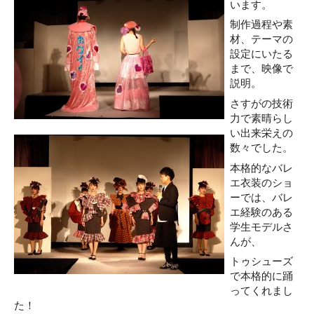
います。
制作過程や素
材、テーマの
設定にいたる
まで、映像で
説明。
さすがの技術
力で素晴らし
い出来栄えの
数々でした。
本格的なバレ
エ衣装のショ
ーでは、バレ
エ経験のある
学生モデルさ
んが、
トゥシューズ
で本格的に踊
ってくれまし
た！