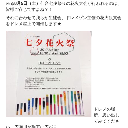
来る
8月5日（土）
仙台七夕祭りの花火大会が行われるのは、
皆様ご存じですよね？！
それに合わせて我らが生徒会、ドレメゾン主催の花火観賞会
をドレメ屋上で開催します★
ドレメの場
所、思い出し
てみてくださ
い。広瀬川が崖下に広がり、