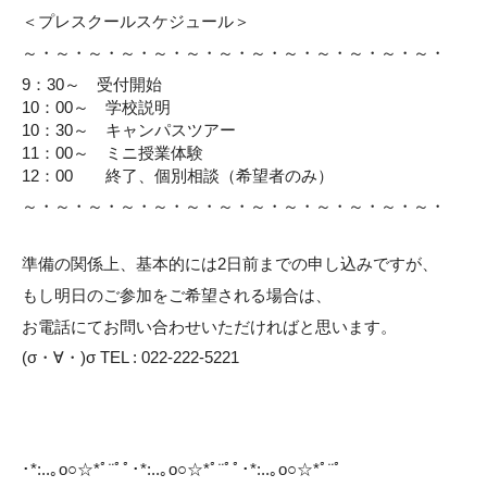
＜プレスクールスケジュール＞
～・～・～・～・～・～・～・～・～・～・～・～・～・
9：30～ 受付開始
10：00～ 学校説明
10：30～ キャンパスツアー
11：00～ ミニ授業体験
12：00 終了、個別相談（希望者のみ）
～・～・～・～・～・～・～・～・～・～・～・～・～・
準備の関係上、基本的には2日前までの申し込みですが、
もし明日のご参加をご希望される場合は、
お電話にてお問い合わせいただければと思います。
(σ・∀・)σ TEL : 022-222-5221
･*:..｡o○☆*ﾟ¨ﾟﾟ･*:..｡o○☆*ﾟ¨ﾟﾟ･*:..｡o○☆*ﾟ¨ﾟ