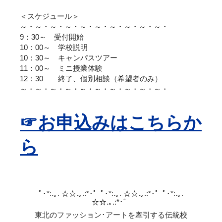
＜スケジュール＞
～・～・～・～・～・～・～・～・～・～・
9：30～ 受付開始
10：00～ 学校説明
10：30～ キャンパスツアー
11：00～ ミニ授業体験
12：30 終了、個別相談（希望者のみ）
～・～・～・～・～・～・～・～・～・～・
☞お申込みはこちらか
ら
ﾟ･*:.｡. ☆☆.｡.:*･゜ﾟ･*:.｡. ☆☆.｡.:*･゜ﾟ･*:.｡.
☆☆.｡.:*･゜
東北のファッション･アートを牽引する伝統校