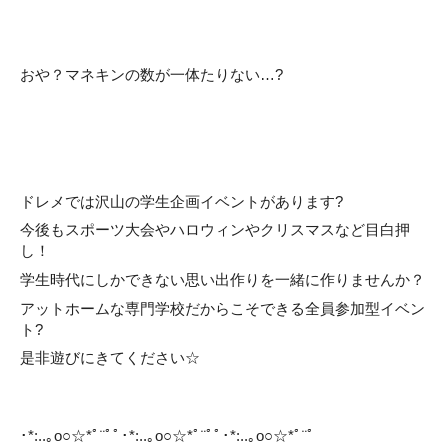
おや？マネキンの数が一体たりない…?
ドレメでは沢山の学生企画イベントがあります?
今後もスポーツ大会やハロウィンやクリスマスなど目白押
し！
学生時代にしかできない思い出作りを一緒に作りませんか？
アットホームな専門学校だからこそできる全員参加型イベン
ト?
是非遊びにきてください☆
･*:..｡o○☆*ﾟ¨ﾟﾟ･*:..｡o○☆*ﾟ¨ﾟﾟ･*:..｡o○☆*ﾟ¨ﾟ